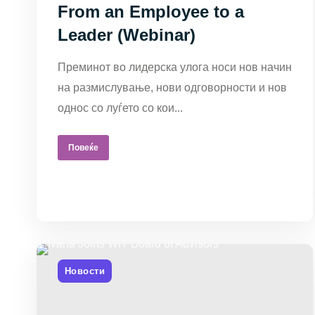
како се користи
From an Employee to a
веб-страницата.
Leader (Webinar)
Преминот во лидерска улога носи нов начин
Колачиња за
на размислување, нови одговорности и нов
корисничко
однос со луѓето со кои...
искуство
За да може
Повеќе
нашата веб-
страница да
функционира што
е можно подобро
за време на
Новости
вашата посета.
Доколку ги
одбиете овие