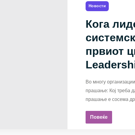
Новости
Кога лид
системск
првиот ц
Leadersh
Во многу организации
прашање: Кој треба д
прашање е сосема дру
Повеќе