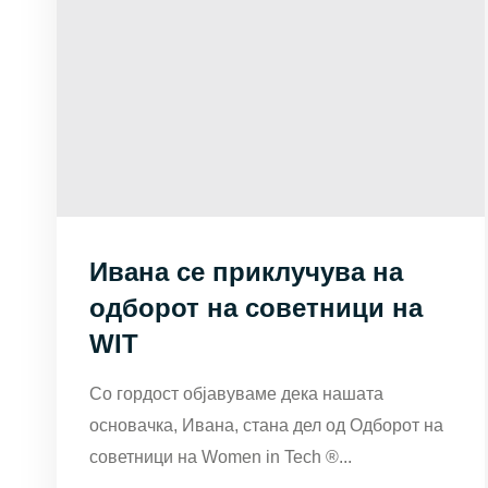
колачиња, некои
функционалности
ќе исчезнат од
веб-страницата.
Колачиња за
маркетинг
Ивана се приклучува на
Со споделување
одборот на советници на
на вашите
WIT
интереси и
однесување
Со гордост објавуваме дека нашата
додека ја
основачка, Ивана, стана дел од Одборот на
посетувате
советници на Women in Tech ®...
нашата