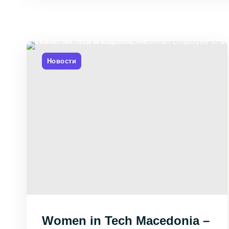
колачиња
Овие колачиња
се
задолжителни.
Тие се
неопходни за
функционирање
Новости
на веб-
страницата
Колачиња за
статистика
За да можеме да
ја подобриме
функционалноста
и структурата на
веб-страницата,
Women in Tech Macedonia –
врз основа на тоа